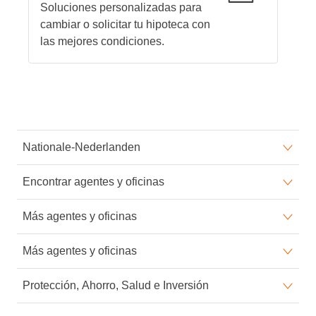
Soluciones personalizadas para
cambiar o solicitar tu hipoteca con
las mejores condiciones.
Nationale-Nederlanden
Conócenos
Encontrar agentes y oficinas
Sala de prensa
Alicante
Más agentes y oficinas
El Blog de Nationale-Nederlanden
Barcelona
Granada
Más agentes y oficinas
Trabaja con nosotros
Bilbao
Las Palmas
Murcia
Protección, Ahorro, Salud e Inversión
Castellón
Lleida
Oviedo