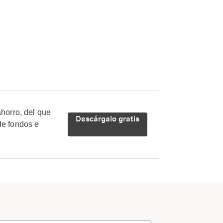
horro, del que
Descárgalo gratis
de fondos e