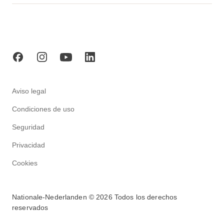
Bilbao
Las Palmas
Murcia
Castellón
Lleida
Oviedo
Girona
Madrid
Sevilla
Mallorca
Toledo
Aviso legal
Valencia
Condiciones de uso
Seguridad
Privacidad
Cookies
Nationale-Nederlanden © 2026 Todos los derechos
reservados